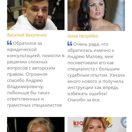
Василий Вакуленко
Анна Нетребко
Обратился за
Очень рада, что
юридической
обратилась именно к
консультацией, помогли в
Андрею Малову, мне
решении сложных
посоветовали его как
вопросов с авторским
специалиста с большим
правом. Огромное
судебным опытом. Узнала
спасибо Андрею
много нового и получила
Владимировичу,
инструкции как впредь
побольше бы таких
избежать ошибок!
ответственных и
Спасибо за все.
грамотных специалистов