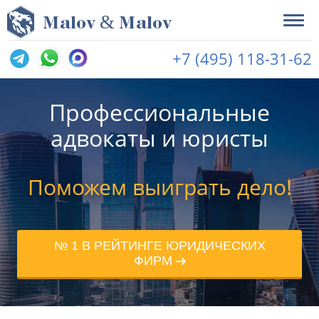
&
M
alov
M
alov
+7 (495) 118-31-62
Профессиональные
адвокаты и юристы
Поможем выиграть дело!
№ 1 В РЕЙТИНГЕ ЮРИДИЧЕСКИХ
ФИРМ