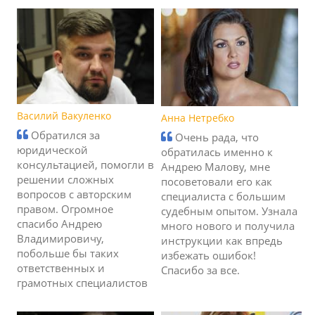
Василий Вакуленко
Анна Нетребко
Обратился за
Очень рада, что
юридической
обратилась именно к
консультацией, помогли в
Андрею Малову, мне
решении сложных
посоветовали его как
вопросов с авторским
специалиста с большим
правом. Огромное
судебным опытом. Узнала
спасибо Андрею
много нового и получила
Владимировичу,
инструкции как впредь
побольше бы таких
избежать ошибок!
ответственных и
Спасибо за все.
грамотных специалистов