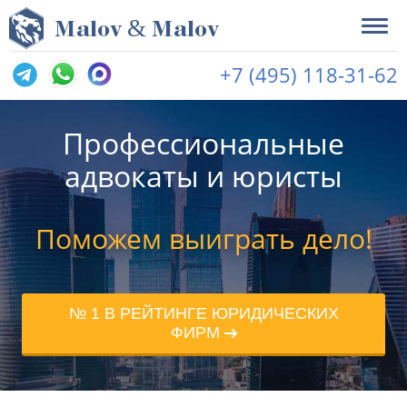
&
M
alov
M
alov
+7 (495) 118-31-62
Профессиональные
адвокаты и юристы
Поможем выиграть дело!
№ 1 В РЕЙТИНГЕ ЮРИДИЧЕСКИХ
ФИРМ