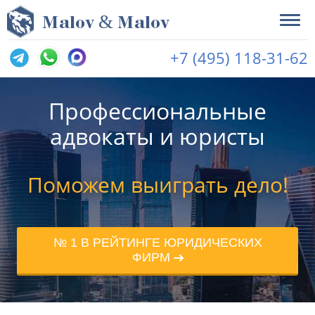
&
M
alov
M
alov
+7 (495) 118-31-62
Профессиональные
адвокаты и юристы
Поможем выиграть дело!
№ 1 В РЕЙТИНГЕ ЮРИДИЧЕСКИХ
ФИРМ