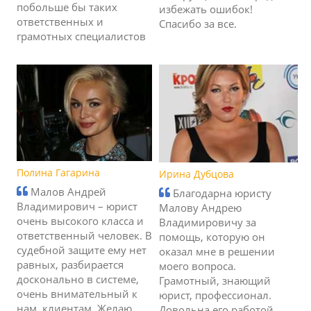
побольше бы таких
избежать ошибок!
ответственных и
Спасибо за все.
грамотных специалистов
Полина Гагарина
Ирина Дубцова
Малов Андрей
Благодарна юристу
Владимирович – юрист
Малову Андрею
очень высокого класса и
Владимировичу за
ответственный человек. В
помощь, которую он
судебной защите ему нет
оказал мне в решении
равных, разбирается
моего вопроса.
досконально в системе,
Грамотный, знающий
очень внимательный к
юрист, профессионал.
нам, клиентам. Желаю
Довольна его работой.