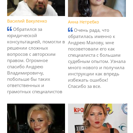
Василий Вакуленко
Анна Нетребко
Обратился за
Очень рада, что
юридической
обратилась именно к
консультацией, помогли в
Андрею Малову, мне
решении сложных
посоветовали его как
вопросов с авторским
специалиста с большим
правом. Огромное
судебным опытом. Узнала
спасибо Андрею
много нового и получила
Владимировичу,
инструкции как впредь
побольше бы таких
избежать ошибок!
ответственных и
Спасибо за все.
грамотных специалистов