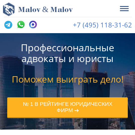
&
M
alov
M
alov
+7 (495) 118-31-62
Профессиональные
адвокаты и юристы
Поможем выиграть дело!
№ 1 В РЕЙТИНГЕ ЮРИДИЧЕСКИХ
ФИРМ