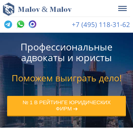
&
M
alov
M
alov
+7 (495) 118-31-62
Профессиональные
адвокаты и юристы
Поможем выиграть дело!
№ 1 В РЕЙТИНГЕ ЮРИДИЧЕСКИХ
ФИРМ