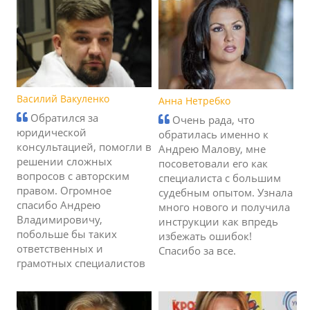
Василий Вакуленко
Анна Нетребко
Обратился за
Очень рада, что
юридической
обратилась именно к
консультацией, помогли в
Андрею Малову, мне
решении сложных
посоветовали его как
вопросов с авторским
специалиста с большим
правом. Огромное
судебным опытом. Узнала
спасибо Андрею
много нового и получила
Владимировичу,
инструкции как впредь
побольше бы таких
избежать ошибок!
ответственных и
Спасибо за все.
грамотных специалистов