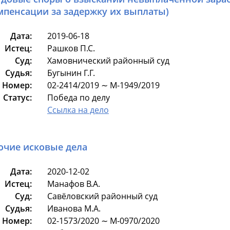
мпенсации за задержку их выплаты)
Дата:
2019-06-18
Истец:
Рашков П.С.
Суд:
Хамовнический районный суд
Судья:
Бугынин Г.Г.
Номер:
02-2414/2019 ∼ М-1949/2019
Статус:
Победа по делу
Ссылка на дело
очие исковые дела
Дата:
2020-12-02
Истец:
Манафов В.А.
Суд:
Савёловский районный суд
Судья:
Иванова М.А.
Номер:
02-1573/2020 ∼ М-0970/2020