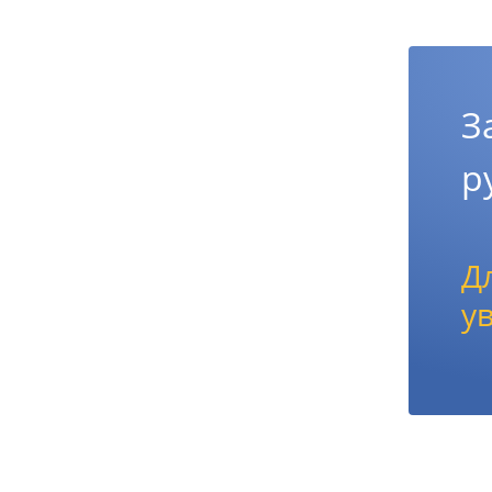
З
р
Д
у