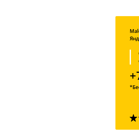
Mal
Янд
+
*Бе