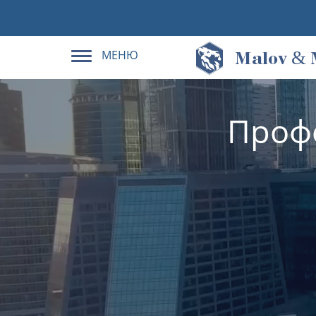
МЕНЮ
&
M
alov
Проф