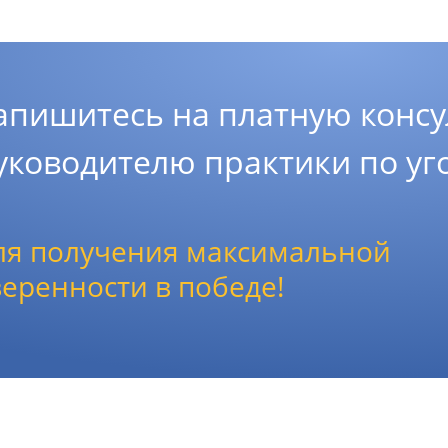
апишитесь на платную консу
уководителю практики по у
ля получения максимальной
веренности в победе!