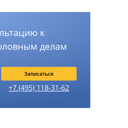
льтацию к
головным делам
Записаться
+7 (495) 118-31-62