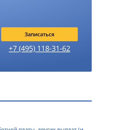
Записаться
+7 (495) 118-31-62
отной платы, других выплат (и