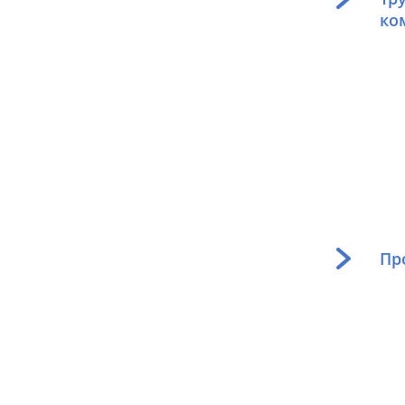
ко
Пр