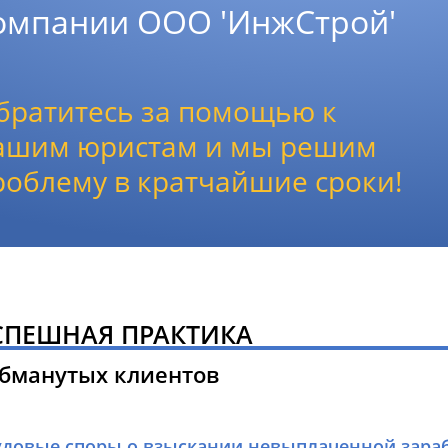
омпании ООО 'ИнжСтрой'
братитесь за помощью к
ашим юристам и мы решим
роблему в кратчайшие сроки!
СПЕШНАЯ ПРАКТИКА
обманутых клиентов
удовые споры о взыскании невыплаченной зараб