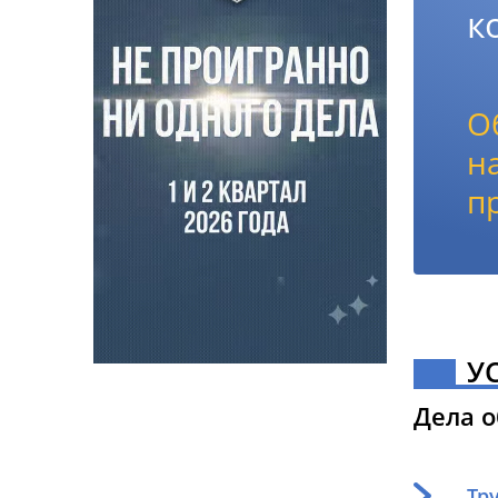
к
О
н
п
У
Дела 
Тр