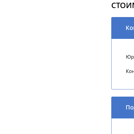
СТОИ
Ко
Юри
Кон
По