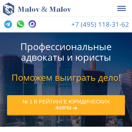
&
M
alov
M
alov
+7 (495) 118-31-62
Профессиональные
адвокаты и юристы
Поможем выиграть дело!
№ 1 В РЕЙТИНГЕ ЮРИДИЧЕСКИХ
ФИРМ