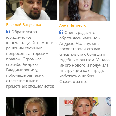
Василий Вакуленко
Анна Нетребко
Обратился за
Очень рада, что
юридической
обратилась именно к
консультацией, помогли в
Андрею Малову, мне
решении сложных
посоветовали его как
вопросов с авторским
специалиста с большим
правом. Огромное
судебным опытом. Узнала
спасибо Андрею
много нового и получила
Владимировичу,
инструкции как впредь
побольше бы таких
избежать ошибок!
ответственных и
Спасибо за все.
грамотных специалистов