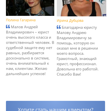
Полина Гагарина
Ирина Дубцова
Малов Андрей
Благодарна юристу
Владимирович – юрист
Малову Андрею
очень высокого класса и
Владимировичу за
ответственный человек. В
помощь, которую он
судебной защите ему нет
оказал мне в решении
равных, разбирается
моего вопроса.
досконально в системе,
Грамотный, знающий
очень внимательный к
юрист, профессионал.
нам, клиентам. Желаю
Довольна его работой.
дальнейших успехов!
Спасибо Вам!
Хотите стать нашим клиентом?