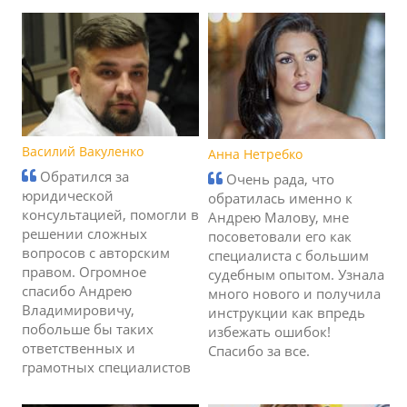
Василий Вакуленко
Анна Нетребко
Обратился за
Очень рада, что
юридической
обратилась именно к
консультацией, помогли в
Андрею Малову, мне
решении сложных
посоветовали его как
вопросов с авторским
специалиста с большим
правом. Огромное
судебным опытом. Узнала
спасибо Андрею
много нового и получила
Владимировичу,
инструкции как впредь
побольше бы таких
избежать ошибок!
ответственных и
Спасибо за все.
грамотных специалистов