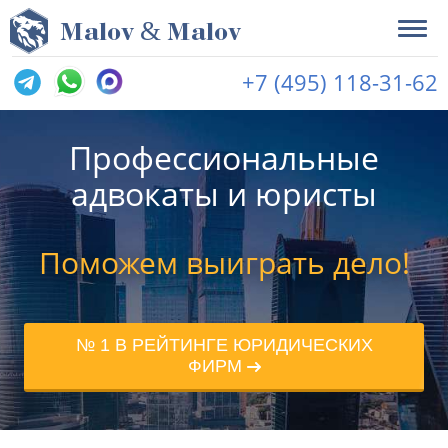
&
M
alov
M
alov
+7 (495) 118-31-62
Профессиональные
адвокаты и юристы
Поможем выиграть дело!
№ 1 В РЕЙТИНГЕ ЮРИДИЧЕСКИХ
ФИРМ