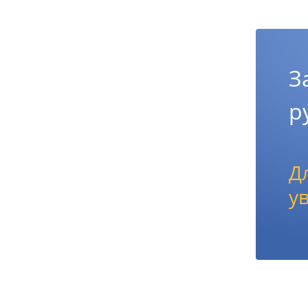
З
р
Д
у