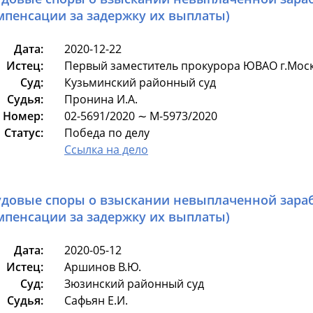
мпенсации за задержку их выплаты)
Дата:
2020-12-22
Истец:
Первый заместитель прокурора ЮВАО г.Моск
Суд:
Кузьминский районный суд
Судья:
Пронина И.А.
Номер:
02-5691/2020 ∼ М-5973/2020
Статус:
Победа по делу
Ссылка на дело
удовые споры о взыскании невыплаченной зараб
мпенсации за задержку их выплаты)
Дата:
2020-05-12
Истец:
Аршинов В.Ю.
Суд:
Зюзинский районный суд
Судья:
Сафьян Е.И.