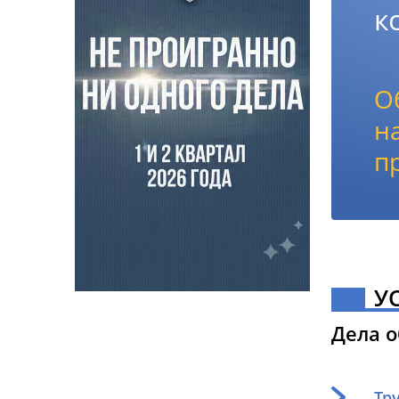
к
О
н
п
У
Дела 
Тр