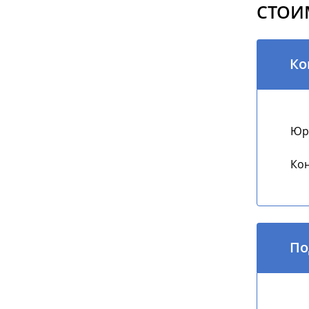
СТОИ
Ко
Юри
Кон
По