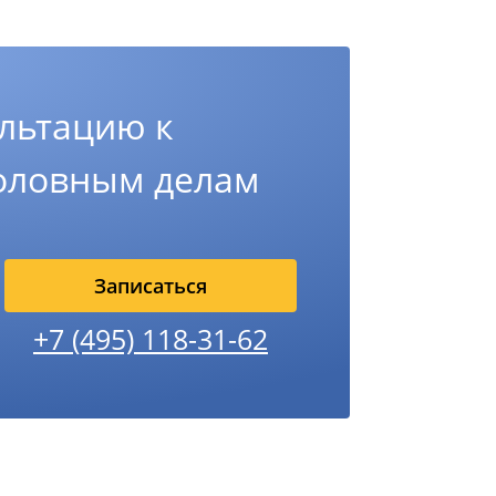
льтацию к
головным делам
Записаться
+7 (495) 118-31-62