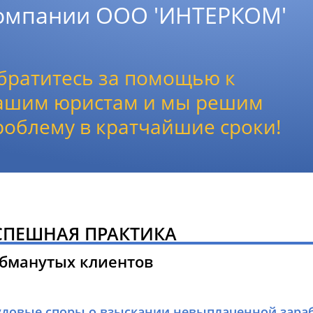
омпании ООО 'ИНТЕРКОМ'
братитесь за помощью к
ашим юристам и мы решим
роблему в кратчайшие сроки!
СПЕШНАЯ ПРАКТИКА
обманутых клиентов
удовые споры о взыскании невыплаченной зараб