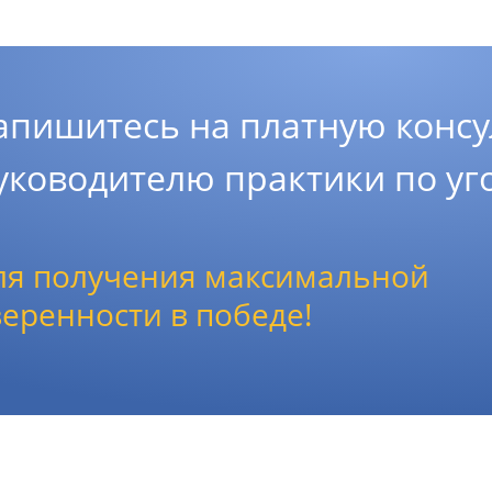
апишитесь на платную консу
уководителю практики по у
ля получения максимальной
веренности в победе!