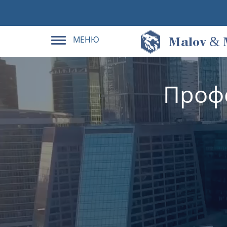
МЕНЮ
&
M
alov
Проф