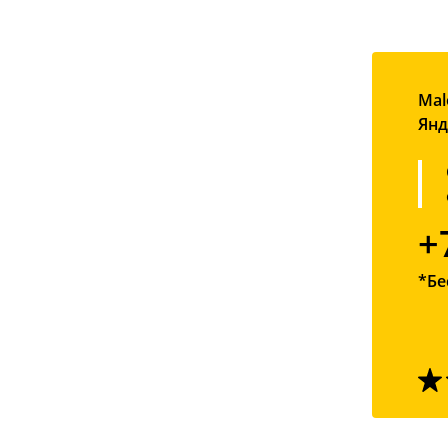
Mal
Янд
+
*Бе