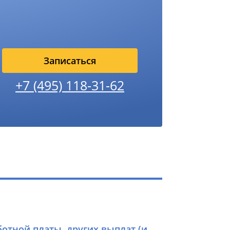
Записаться
+7 (495) 118-31-62
отной платы, других выплат (и