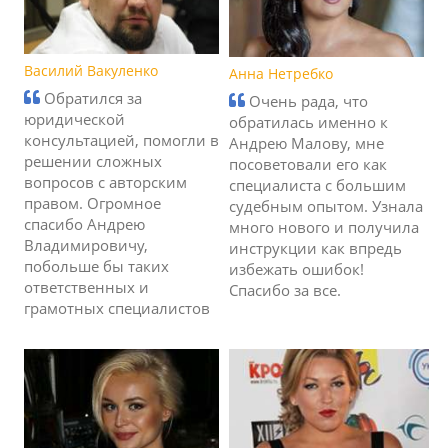
Василий Вакуленко
Анна Нетребко
Обратился за
Очень рада, что
юридической
обратилась именно к
консультацией, помогли в
Андрею Малову, мне
решении сложных
посоветовали его как
вопросов с авторским
специалиста с большим
правом. Огромное
судебным опытом. Узнала
спасибо Андрею
много нового и получила
Владимировичу,
инструкции как впредь
побольше бы таких
избежать ошибок!
ответственных и
Спасибо за все.
грамотных специалистов