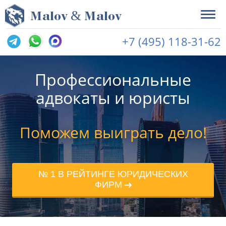
&
M
alov
M
alov
+7 (495) 118-31-62
Профессиональные
адвокаты и юристы
Поможем выиграть дело!
№ 1 В РЕЙТИНГЕ ЮРИДИЧЕСКИХ
ФИРМ