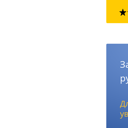
З
р
Д
у