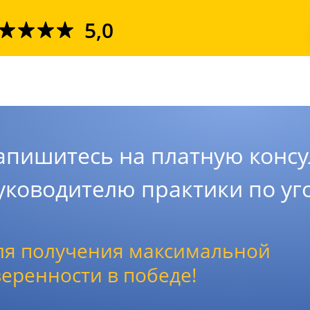
5,0
апишитесь на платную консу
уководителю практики по у
ля получения максимальной
веренности в победе!