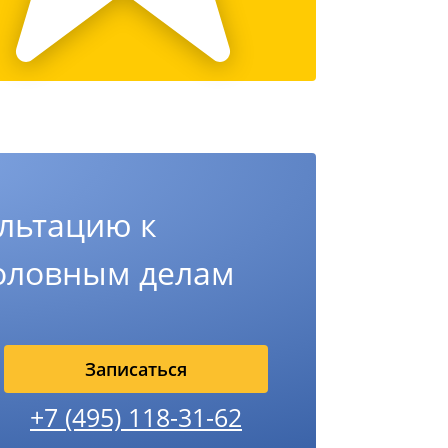
льтацию к
головным делам
Записаться
+7 (495) 118-31-62