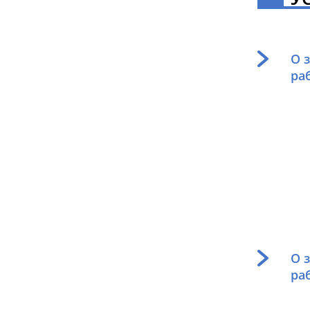
О 
ра
О 
ра