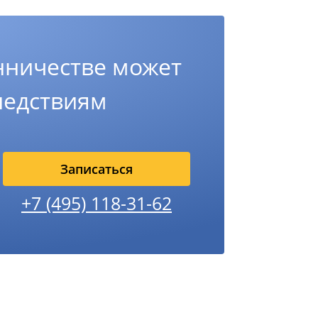
нничестве может
ледствиям
Записаться
+7 (495) 118-31-62