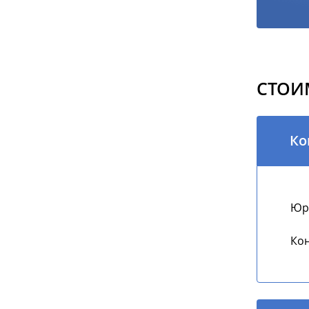
СТОИ
Ко
Юри
Кон