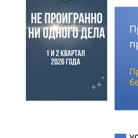
П
п
П
б
У