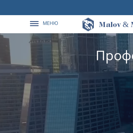
МЕНЮ
&
M
alov
Проф