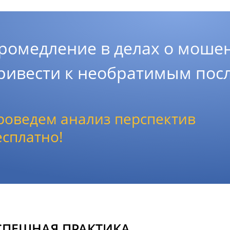
ромедление в делах о моше
ривести к необратимым пос
роведем анализ перспектив
есплатно!
СПЕШНАЯ ПРАКТИКА