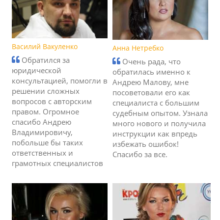
Василий Вакуленко
Анна Нетребко
Обратился за
Очень рада, что
юридической
обратилась именно к
консультацией, помогли в
Андрею Малову, мне
решении сложных
посоветовали его как
вопросов с авторским
специалиста с большим
правом. Огромное
судебным опытом. Узнала
спасибо Андрею
много нового и получила
Владимировичу,
инструкции как впредь
побольше бы таких
избежать ошибок!
ответственных и
Спасибо за все.
грамотных специалистов