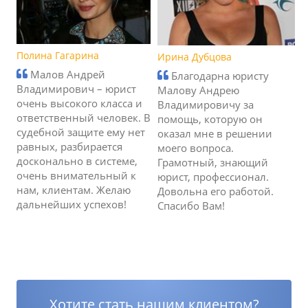
Полина Гагарина
Ирина Дубцова
Малов Андрей
Благодарна юристу
Владимирович – юрист
Малову Андрею
очень высокого класса и
Владимировичу за
ответственный человек. В
помощь, которую он
судебной защите ему нет
оказал мне в решении
равных, разбирается
моего вопроса.
досконально в системе,
Грамотный, знающий
очень внимательный к
юрист, профессионал.
нам, клиентам. Желаю
Довольна его работой.
дальнейших успехов!
Спасибо Вам!
Хотите стать нашим клиентом?