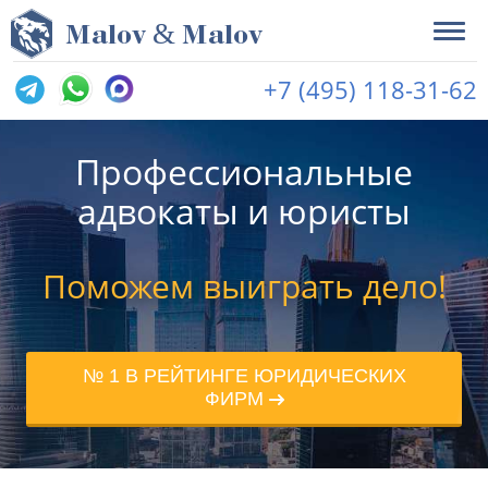
&
M
alov
M
alov
+7 (495) 118-31-62
Профессиональные
адвокаты и юристы
Поможем выиграть дело!
№ 1 В РЕЙТИНГЕ ЮРИДИЧЕСКИХ
ФИРМ