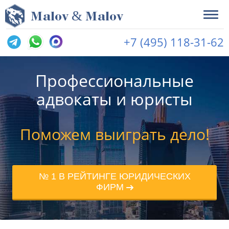
&
M
alov
M
alov
+7 (495) 118-31-62
Профессиональные
адвокаты и юристы
Поможем выиграть дело!
№ 1 В РЕЙТИНГЕ ЮРИДИЧЕСКИХ
ФИРМ