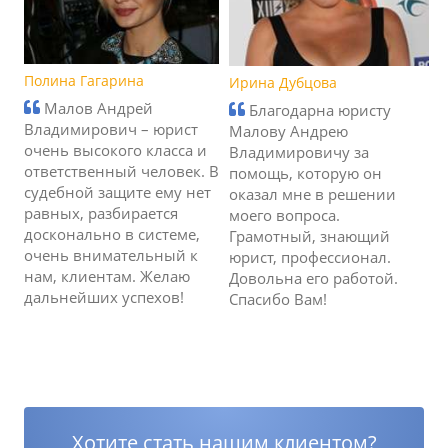
Полина Гагарина
Ирина Дубцова
Малов Андрей
Благодарна юристу
Владимирович – юрист
Малову Андрею
очень высокого класса и
Владимировичу за
ответственный человек. В
помощь, которую он
судебной защите ему нет
оказал мне в решении
равных, разбирается
моего вопроса.
досконально в системе,
Грамотный, знающий
очень внимательный к
юрист, профессионал.
нам, клиентам. Желаю
Довольна его работой.
дальнейших успехов!
Спасибо Вам!
Хотите стать нашим клиентом?