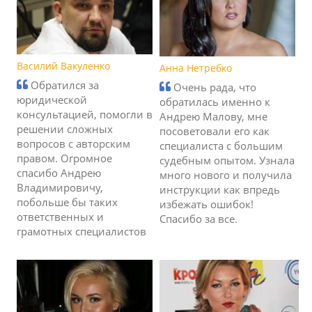
Василий Вакуленко
Анна Нетребко
Обратился за
Очень рада, что
юридической
обратилась именно к
консультацией, помогли в
Андрею Малову, мне
решении сложных
посоветовали его как
вопросов с авторским
специалиста с большим
правом. Огромное
судебным опытом. Узнала
спасибо Андрею
много нового и получила
Владимировичу,
инструкции как впредь
побольше бы таких
избежать ошибок!
ответственных и
Спасибо за все.
грамотных специалистов