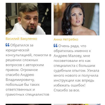
Василий Вакуленко
Анна Нетребко
Обратился за
Очень рада, что
юридической
обратилась именно к
консультацией, помогли в
Андрею Малову, мне
решении сложных
посоветовали его как
вопросов с авторским
специалиста с большим
правом. Огромное
судебным опытом. Узнала
спасибо Андрею
много нового и получила
Владимировичу,
инструкции как впредь
побольше бы таких
избежать ошибок!
ответственных и
Спасибо за все.
грамотных специалистов