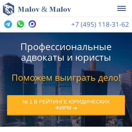
&
M
alov
M
alov
+7 (495) 118-31-62
Профессиональные
адвокаты и юристы
Поможем выиграть дело!
№ 1 В РЕЙТИНГЕ ЮРИДИЧЕСКИХ
ФИРМ