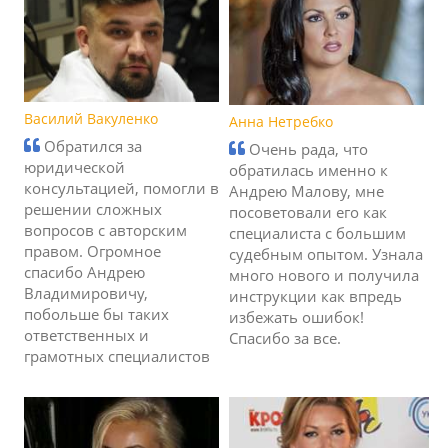
Василий Вакуленко
Анна Нетребко
Обратился за
Очень рада, что
юридической
обратилась именно к
консультацией, помогли в
Андрею Малову, мне
решении сложных
посоветовали его как
вопросов с авторским
специалиста с большим
правом. Огромное
судебным опытом. Узнала
спасибо Андрею
много нового и получила
Владимировичу,
инструкции как впредь
побольше бы таких
избежать ошибок!
ответственных и
Спасибо за все.
грамотных специалистов