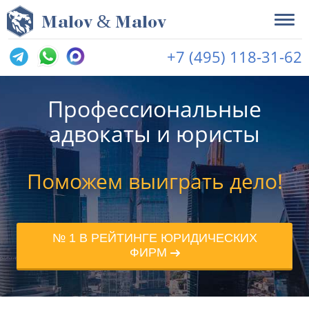
&
M
alov
M
alov
+7 (495) 118-31-62
Профессиональные
адвокаты и юристы
Поможем выиграть дело!
№ 1 В РЕЙТИНГЕ ЮРИДИЧЕСКИХ
ФИРМ