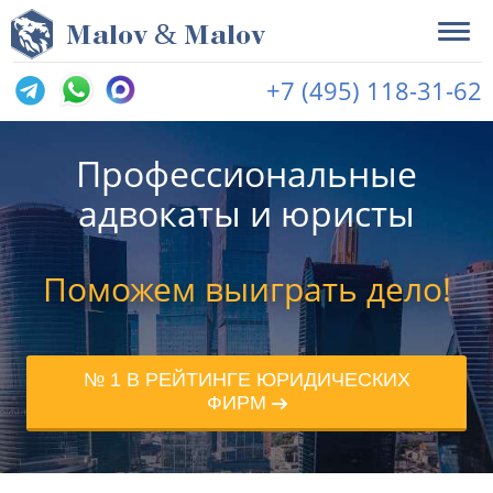
&
M
alov
M
alov
+7 (495) 118-31-62
Профессиональные
адвокаты и юристы
Поможем выиграть дело!
№ 1 В РЕЙТИНГЕ ЮРИДИЧЕСКИХ
ФИРМ