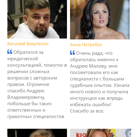
Василий Вакуленко
Анна Нетребко
Обратился за
Очень рада, что
юридической
обратилась именно к
консультацией, помогли в
Андрею Малову, мне
решении сложных
посоветовали его как
вопросов с авторским
специалиста с большим
правом. Огромное
судебным опытом. Узнала
спасибо Андрею
много нового и получила
Владимировичу,
инструкции как впредь
побольше бы таких
избежать ошибок!
ответственных и
Спасибо за все.
грамотных специалистов