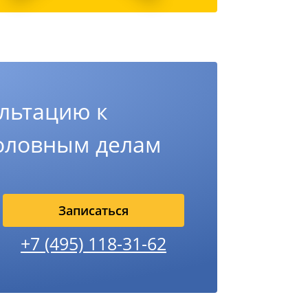
льтацию к
головным делам
Записаться
+7 (495) 118-31-62