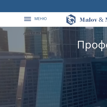
МЕНЮ
&
M
alov
Проф