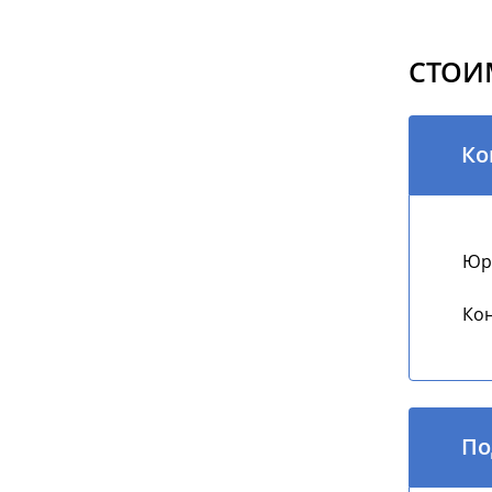
СТОИ
Ко
Юри
Кон
По