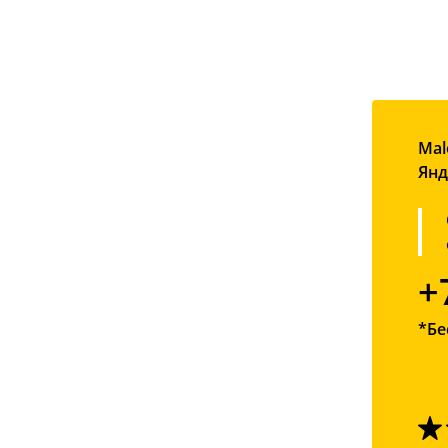
Mal
Янд
+
*Бе