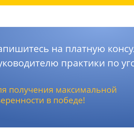
апишитесь на платную консу
уководителю практики по у
ля получения максимальной
веренности в победе!