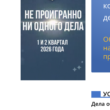
к
д
О
н
п
У
Дела 