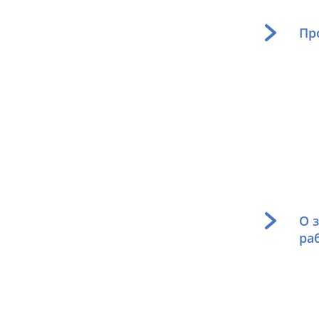
Пр
О 
ра