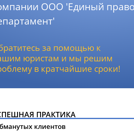
омпании ООО 'Единый прав
епартамент'
братитесь за помощью к
ашим юристам и мы решим
роблему в кратчайшие сроки!
СПЕШНАЯ ПРАКТИКА
обманутых клиентов