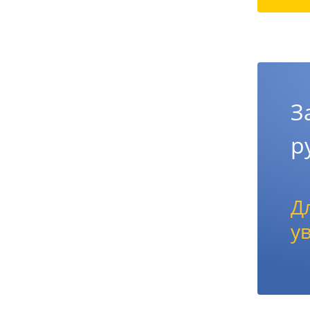
З
р
Д
у