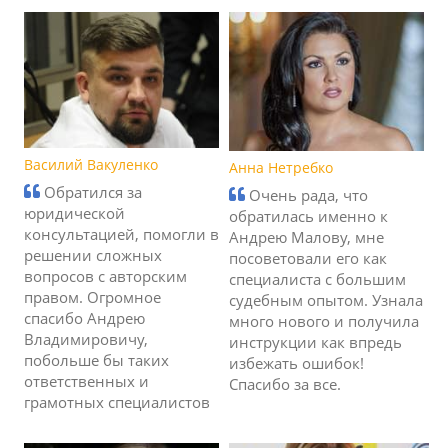
Василий Вакуленко
Анна Нетребко
Обратился за
Очень рада, что
юридической
обратилась именно к
консультацией, помогли в
Андрею Малову, мне
решении сложных
посоветовали его как
вопросов с авторским
специалиста с большим
правом. Огромное
судебным опытом. Узнала
спасибо Андрею
много нового и получила
Владимировичу,
инструкции как впредь
побольше бы таких
избежать ошибок!
ответственных и
Спасибо за все.
грамотных специалистов