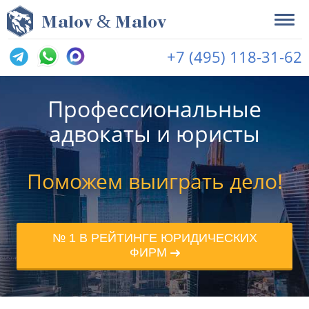
&
M
alov
M
alov
+7 (495) 118-31-62
Профессиональные
адвокаты и юристы
Поможем выиграть дело!
№ 1 В РЕЙТИНГЕ ЮРИДИЧЕСКИХ
ФИРМ