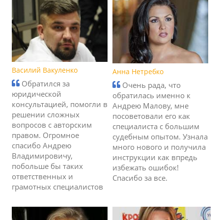
Василий Вакуленко
Анна Нетребко
Обратился за
Очень рада, что
юридической
обратилась именно к
консультацией, помогли в
Андрею Малову, мне
решении сложных
посоветовали его как
вопросов с авторским
специалиста с большим
правом. Огромное
судебным опытом. Узнала
спасибо Андрею
много нового и получила
Владимировичу,
инструкции как впредь
побольше бы таких
избежать ошибок!
ответственных и
Спасибо за все.
грамотных специалистов