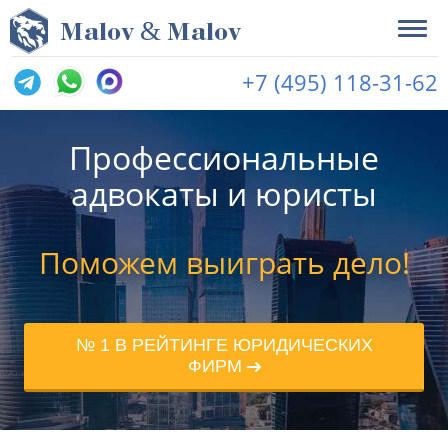
&
M
alov
M
alov
+7 (495) 118-31-62
Профессиональные
адвокаты и юристы
Поможем выиграть дело!
№ 1 В РЕЙТИНГЕ ЮРИДИЧЕСКИХ
ФИРМ