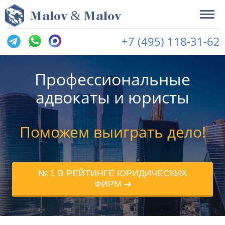
&
M
alov
M
alov
+7 (495) 118-31-62
Профессиональные
адвокаты и юристы
Поможем выиграть дело!
№ 1 В РЕЙТИНГЕ ЮРИДИЧЕСКИХ
ФИРМ