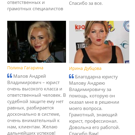
ответственных и
Спасибо за все.
грамотных специалистов
Полина Гагарина
Ирина Дубцова
Малов Андрей
Благодарна юристу
Владимирович – юрист
Малову Андрею
очень высокого класса и
Владимировичу за
ответственный человек. В
помощь, которую он
судебной защите ему нет
оказал мне в решении
равных, разбирается
моего вопроса.
досконально в системе,
Грамотный, знающий
очень внимательный к
юрист, профессионал.
нам, клиентам. Желаю
Довольна его работой.
дальнейших успехов!
Спасибо Вам!