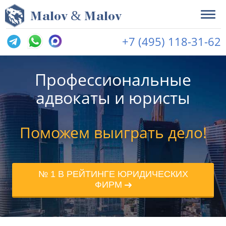
&
M
alov
M
alov
+7 (495) 118-31-62
Профессиональные
адвокаты и юристы
Поможем выиграть дело!
№ 1 В РЕЙТИНГЕ ЮРИДИЧЕСКИХ
ФИРМ