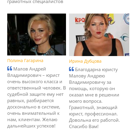
грамотных специалистов
Полина Гагарина
Ирина Дубцова
Малов Андрей
Благодарна юристу
Владимирович – юрист
Малову Андрею
очень высокого класса и
Владимировичу за
ответственный человек. В
помощь, которую он
судебной защите ему нет
оказал мне в решении
равных, разбирается
моего вопроса.
досконально в системе,
Грамотный, знающий
очень внимательный к
юрист, профессионал.
нам, клиентам. Желаю
Довольна его работой.
дальнейших успехов!
Спасибо Вам!