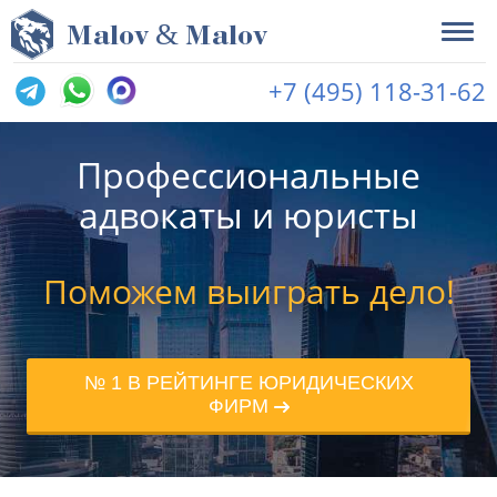
&
M
alov
M
alov
+7 (495) 118-31-62
Профессиональные
адвокаты и юристы
Поможем выиграть дело!
№ 1 В РЕЙТИНГЕ ЮРИДИЧЕСКИХ
ФИРМ