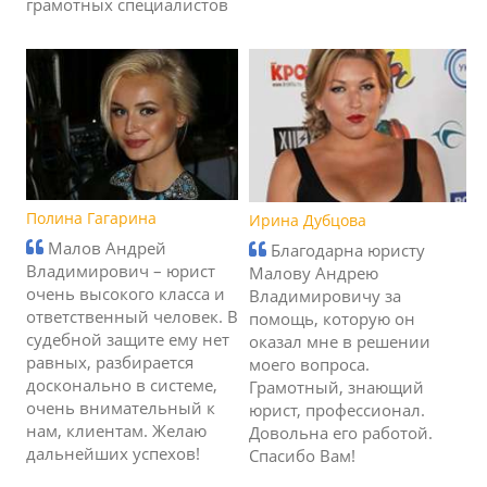
грамотных специалистов
Полина Гагарина
Ирина Дубцова
Малов Андрей
Благодарна юристу
Владимирович – юрист
Малову Андрею
очень высокого класса и
Владимировичу за
ответственный человек. В
помощь, которую он
судебной защите ему нет
оказал мне в решении
равных, разбирается
моего вопроса.
досконально в системе,
Грамотный, знающий
очень внимательный к
юрист, профессионал.
нам, клиентам. Желаю
Довольна его работой.
дальнейших успехов!
Спасибо Вам!