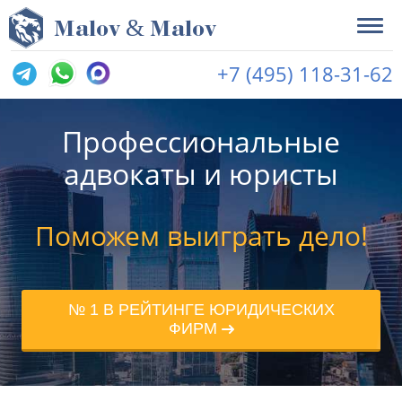
&
M
alov
M
alov
+7 (495) 118-31-62
Профессиональные
адвокаты и юристы
Поможем выиграть дело!
№ 1 В РЕЙТИНГЕ ЮРИДИЧЕСКИХ
ФИРМ