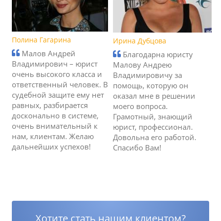
Полина Гагарина
Ирина Дубцова
Малов Андрей
Благодарна юристу
Владимирович – юрист
Малову Андрею
очень высокого класса и
Владимировичу за
ответственный человек. В
помощь, которую он
судебной защите ему нет
оказал мне в решении
равных, разбирается
моего вопроса.
досконально в системе,
Грамотный, знающий
очень внимательный к
юрист, профессионал.
нам, клиентам. Желаю
Довольна его работой.
дальнейших успехов!
Спасибо Вам!
Хотите стать нашим клиентом?