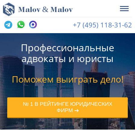
&
M
alov
M
alov
+7 (495) 118-31-62
Профессиональные
адвокаты и юристы
Поможем выиграть дело!
№ 1 В РЕЙТИНГЕ ЮРИДИЧЕСКИХ
ФИРМ