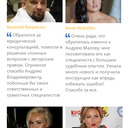
Василий Вакуленко
Анна Нетребко
Обратился за
Очень рада, что
юридической
обратилась именно к
консультацией, помогли в
Андрею Малову, мне
решении сложных
посоветовали его как
вопросов с авторским
специалиста с большим
правом. Огромное
судебным опытом. Узнала
спасибо Андрею
много нового и получила
Владимировичу,
инструкции как впредь
побольше бы таких
избежать ошибок!
ответственных и
Спасибо за все.
грамотных специалистов