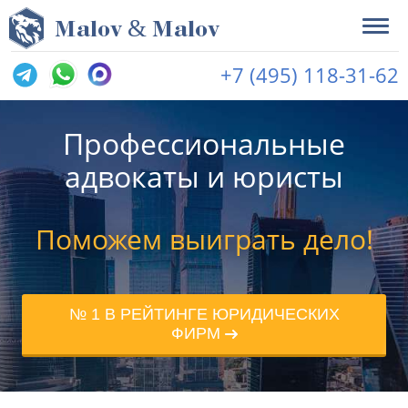
&
M
alov
M
alov
+7 (495) 118-31-62
Профессиональные
адвокаты и юристы
Поможем выиграть дело!
№ 1 В РЕЙТИНГЕ ЮРИДИЧЕСКИХ
ФИРМ