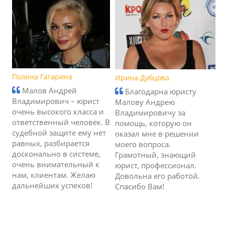
Полина Гагарина
Ирина Дубцова
Малов Андрей
Благодарна юристу
Владимирович – юрист
Малову Андрею
очень высокого класса и
Владимировичу за
ответственный человек. В
помощь, которую он
судебной защите ему нет
оказал мне в решении
равных, разбирается
моего вопроса.
досконально в системе,
Грамотный, знающий
очень внимательный к
юрист, профессионал.
нам, клиентам. Желаю
Довольна его работой.
дальнейших успехов!
Спасибо Вам!