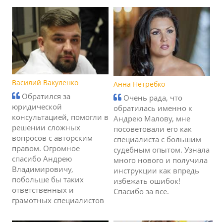
Василий Вакуленко
Анна Нетребко
Обратился за
Очень рада, что
юридической
обратилась именно к
консультацией, помогли в
Андрею Малову, мне
решении сложных
посоветовали его как
вопросов с авторским
специалиста с большим
правом. Огромное
судебным опытом. Узнала
спасибо Андрею
много нового и получила
Владимировичу,
инструкции как впредь
побольше бы таких
избежать ошибок!
ответственных и
Спасибо за все.
грамотных специалистов