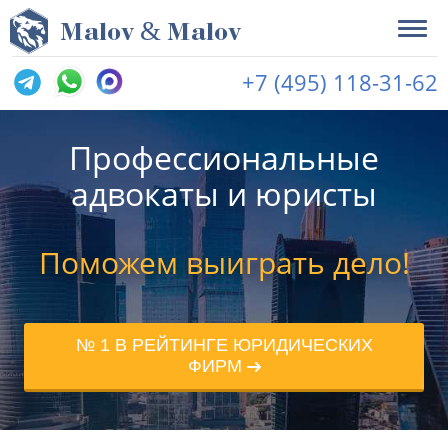
&
M
alov
M
alov
+7 (495) 118-31-62
Профессиональные
адвокаты и юристы
Поможем выиграть дело!
№ 1 В РЕЙТИНГЕ ЮРИДИЧЕСКИХ
ФИРМ