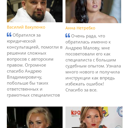
Василий Вакуленко
Анна Нетребко
Обратился за
Очень рада, что
юридической
обратилась именно к
консультацией, помогли в
Андрею Малову, мне
решении сложных
посоветовали его как
вопросов с авторским
специалиста с большим
правом. Огромное
судебным опытом. Узнала
спасибо Андрею
много нового и получила
Владимировичу,
инструкции как впредь
побольше бы таких
избежать ошибок!
ответственных и
Спасибо за все.
грамотных специалистов