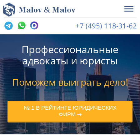
&
M
alov
M
alov
+7 (495) 118-31-62
Профессиональные
адвокаты и юристы
Поможем выиграть дело!
№ 1 В РЕЙТИНГЕ ЮРИДИЧЕСКИХ
ФИРМ