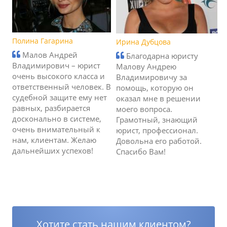
Полина Гагарина
Ирина Дубцова
Малов Андрей
Благодарна юристу
Владимирович – юрист
Малову Андрею
очень высокого класса и
Владимировичу за
ответственный человек. В
помощь, которую он
судебной защите ему нет
оказал мне в решении
равных, разбирается
моего вопроса.
досконально в системе,
Грамотный, знающий
очень внимательный к
юрист, профессионал.
нам, клиентам. Желаю
Довольна его работой.
дальнейших успехов!
Спасибо Вам!
Хотите стать нашим клиентом?