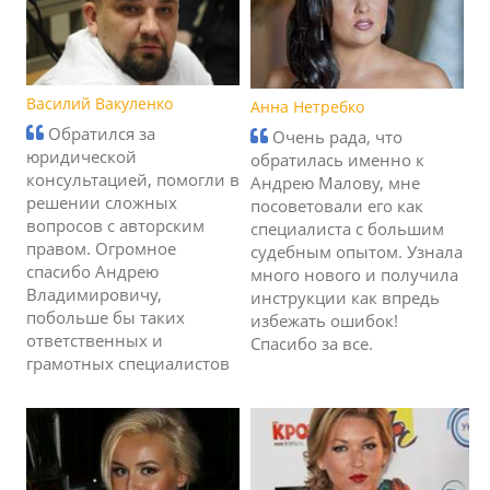
Василий Вакуленко
Анна Нетребко
Обратился за
Очень рада, что
юридической
обратилась именно к
консультацией, помогли в
Андрею Малову, мне
решении сложных
посоветовали его как
вопросов с авторским
специалиста с большим
правом. Огромное
судебным опытом. Узнала
спасибо Андрею
много нового и получила
Владимировичу,
инструкции как впредь
побольше бы таких
избежать ошибок!
ответственных и
Спасибо за все.
грамотных специалистов