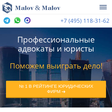
&
M
alov
M
alov
+7 (495) 118-31-62
Профессиональные
адвокаты и юристы
Поможем выиграть дело!
№ 1 В РЕЙТИНГЕ ЮРИДИЧЕСКИХ
ФИРМ