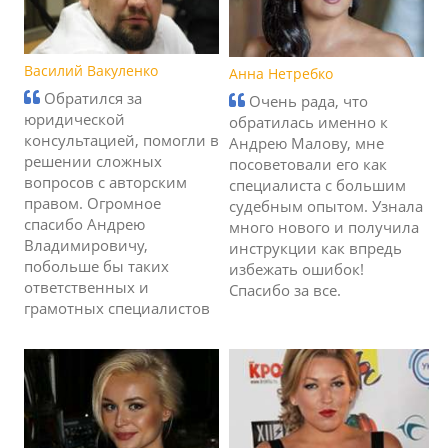
Василий Вакуленко
Анна Нетребко
Обратился за
Очень рада, что
юридической
обратилась именно к
консультацией, помогли в
Андрею Малову, мне
решении сложных
посоветовали его как
вопросов с авторским
специалиста с большим
правом. Огромное
судебным опытом. Узнала
спасибо Андрею
много нового и получила
Владимировичу,
инструкции как впредь
побольше бы таких
избежать ошибок!
ответственных и
Спасибо за все.
грамотных специалистов