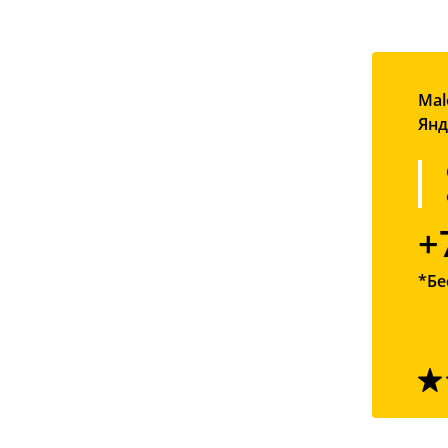
Mal
Янд
+
*Бе