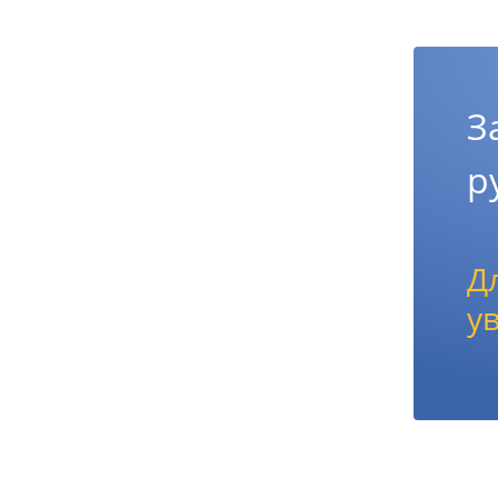
З
р
Д
у