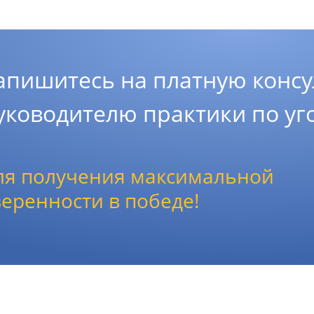
апишитесь на платную консу
уководителю практики по у
ля получения максимальной
веренности в победе!