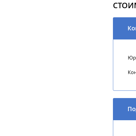
СТОИ
Ко
Юри
Кон
По