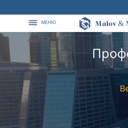
МЕНЮ
&
M
alov
Проф
В