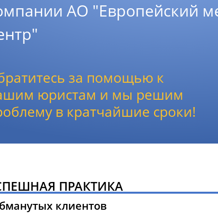
омпании АО "Европейский м
ентр"
братитесь за помощью к
ашим юристам и мы решим
роблему в кратчайшие сроки!
СПЕШНАЯ ПРАКТИКА
обманутых клиентов