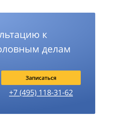
льтацию к
головным делам
Записаться
+7 (495) 118-31-62