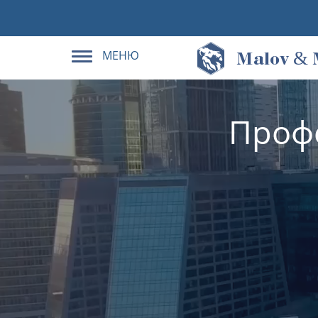
МЕНЮ
&
M
alov
Проф