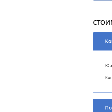
СТОИ
Ко
Юри
Кон
По