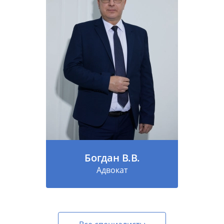
Богдан В.В.
Адвокат