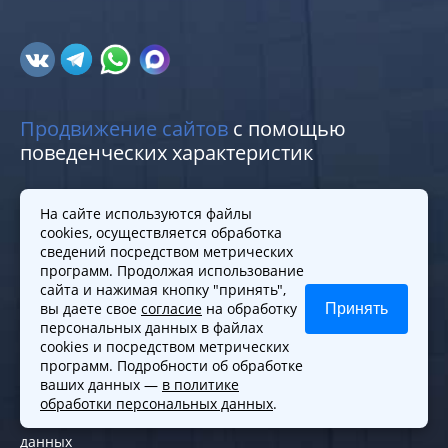
Продвижение сайтов
с помощью
поведенческих характеристик
Меню
Практики
На сайте используются файлы
cookies, осуществляется обработка
Команда
Услуги для граждан
сведений посредством метрических
Контакты
Услуги для бизнеса
программ. Продолжая использование
сайта и нажимая кнопку "принять",
Карта сайта
Регистрация фирм
вы даете свое
согласие
на обработку
Принять
Юрист по семейным
персональных данных в файлах
делам
cookies и посредством метрических
программ. Подробности об обработке
Политики и правила
ваших данных —
в политике
обработки персональных данных
.
Политика обработки персональных
данных