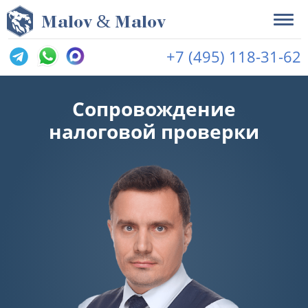
&
M
alov
M
alov
+7 (495) 118-31-62
Сопровождение
налоговой проверки