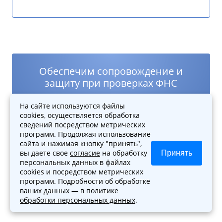
Обеспечим сопровождение и
защиту при проверках ФНС
Запишитесь на бесплатную
На сайте используются файлы
cookies, осуществляется обработка
консультацию
сведений посредством метрических
программ. Продолжая использование
сайта и нажимая кнопку "принять",
вы даете свое
согласие
на обработку
Принять
Записаться
персональных данных в файлах
cookies и посредством метрических
программ. Подробности об обработке
+7 (495) 118-31-62
ваших данных —
в политике
обработки персональных данных
.