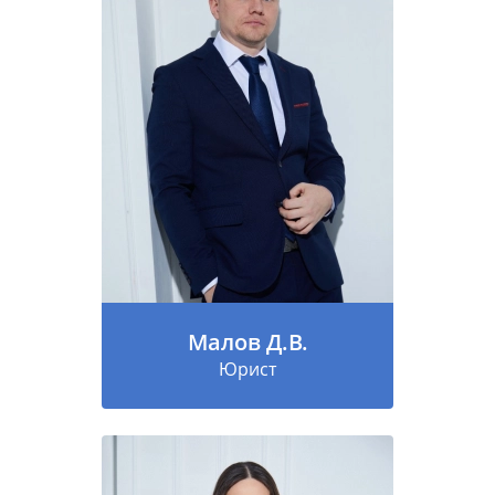
Малов Д.В.
Юрист