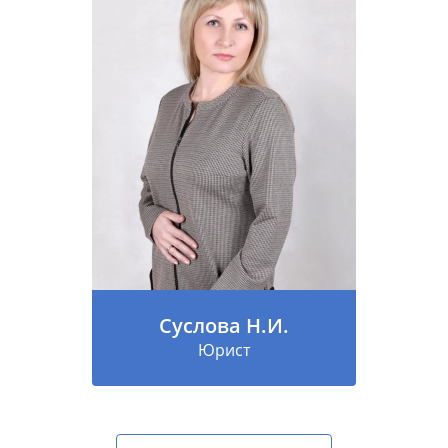
Суслова Н.И.
Юрист