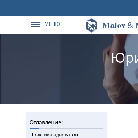
МЕНЮ
&
M
alov
Юри
Оглавление:
Практика адвокатов