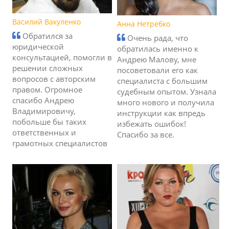
Василий Вакуленко
Анна Нетребко
Обратился за
Очень рада, что
юридической
обратилась именно к
консультацией, помогли в
Андрею Малову, мне
решении сложных
посоветовали его как
вопросов с авторским
специалиста с большим
правом. Огромное
судебным опытом. Узнала
спасибо Андрею
много нового и получила
Владимировичу,
инструкции как впредь
побольше бы таких
избежать ошибок!
ответственных и
Спасибо за все.
грамотных специалистов