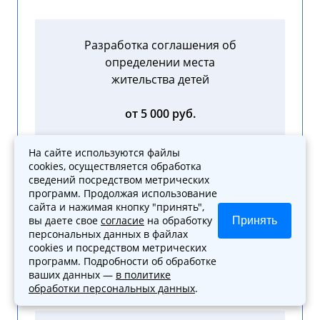
Разработка соглашения об
определении места
жительства детей
от 5 000 руб.
На сайте используются файлы
cookies, осуществляется обработка
сведений посредством метрических
программ. Продолжая использование
Разработка соглашения о
сайта и нажимая кнопку "принять",
порядке общения с детьми
вы даете свое
согласие
на обработку
Принять
персональных данных в файлах
cookies и посредством метрических
от 5 000 руб.
программ. Подробности об обработке
ваших данных —
в политике
обработки персональных данных
.