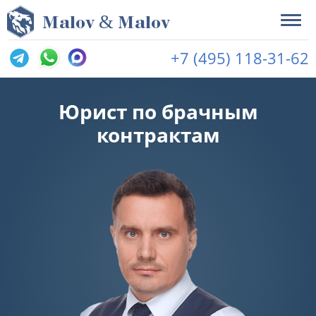
&
M
alov
M
alov
+7 (495) 118-31-62
Юрист по брачным
контрактам