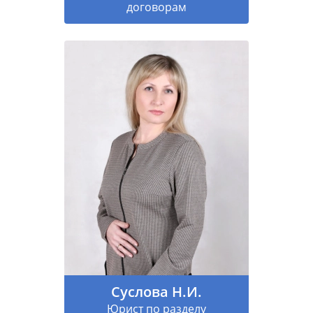
договорам
Суслова Н.И.
Юрист по разделу