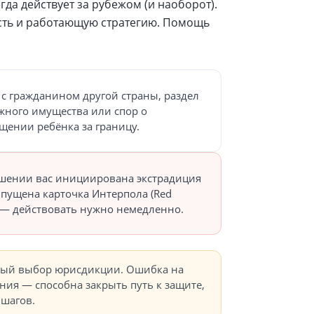
гда действует за рубежом (и наоборот).
сть и работающую стратегию. Помощь
 с гражданином другой страны, раздел
жного имущества или спор о
щении ребёнка за границу.
шении вас инициирована экстрадиция
пущена карточка Интерпола (Red
) — действовать нужно немедленно.
ный выбор юрисдикции. Ошибка на
ния — способна закрыть путь к защите,
 шагов.