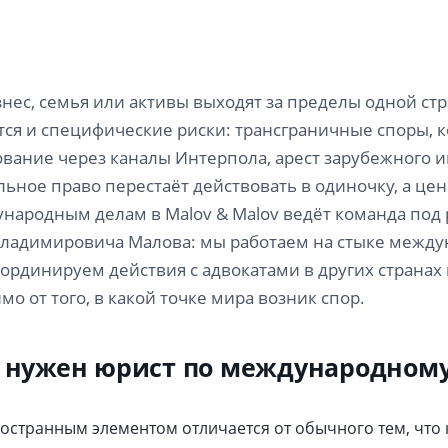
знес, семья или активы выходят за пределы одной ст
ся и специфические риски: трансграничные споры, 
вание через каналы Интерпола, арест зарубежного и
ьное право перестаёт действовать в одиночку, а цен
народным делам в Malov & Malov ведёт команда под
ладимировича Малова: мы работаем на стыке междун
оординируем действия с адвокатами в других страна
мо от того, в какой точке мира возник спор.
 нужен юрист по международному
ностранным элементом отличается от обычного тем, чт