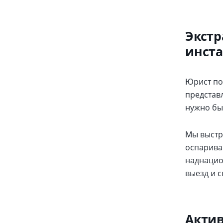
Экстр
инст
Юрист по
представл
нужно бы
Мы выстр
оспариван
наднацио
выезд и 
Актив