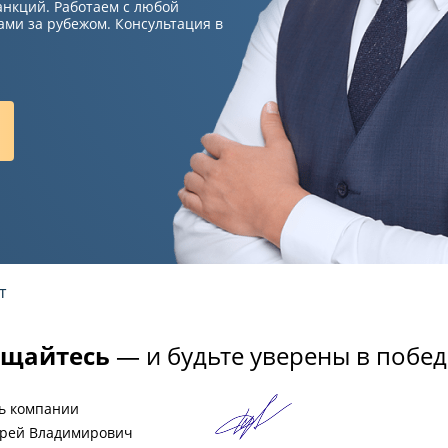
анкций. Работаем с любой
ми за рубежом. Консультация в
т
щайтесь
— и будьте уверены в побед
ь компании
рей Владимирович