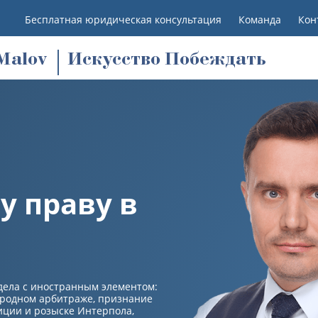
Бесплатная юридическая консультация
Команда
Кон
M
alov
Искусство Побеждать
 праву в
дела с иностранным элементом:
ародном арбитраже, признание
иции и розыске Интерпола,