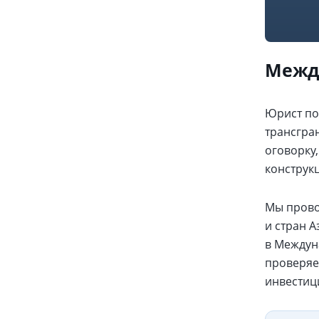
Между
Юрист по
трансгра
оговорку
конструк
Мы прово
и стран 
в Междун
проверяе
инвестиц