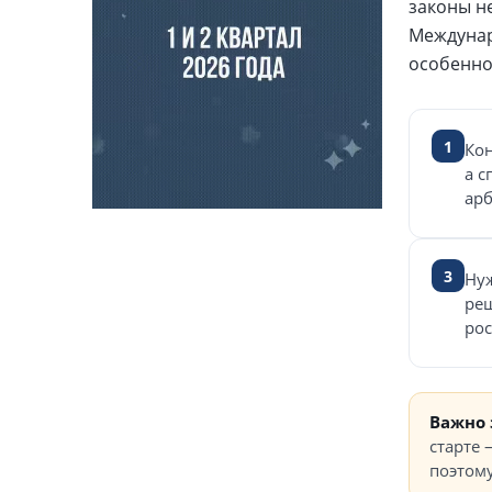
законы не
Междунар
особенно
1
Ко
а с
арб
3
Нуж
реш
рос
Важно 
старте 
поэтом