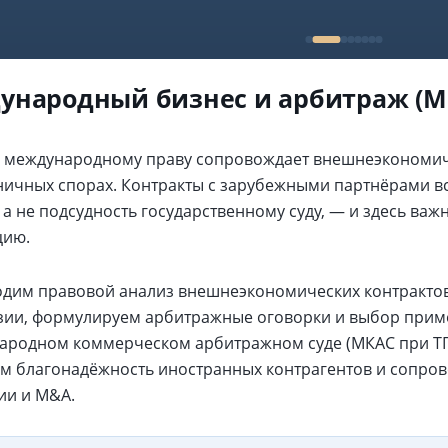
народный бизнес и арбитраж (М
 международному праву сопровождает внешнеэкономиче
ничных спорах. Контракты с зарубежными партнёрами в
, а не подсудность государственному суду, — и здесь в
цию.
дим правовой анализ внешнеэкономических контрактов 
Азии, формулируем арбитражные оговорки и выбор прим
ародном коммерческом арбитражном суде (МКАС при ТП
м благонадёжность иностранных контрагентов и сопров
ии и M&A.