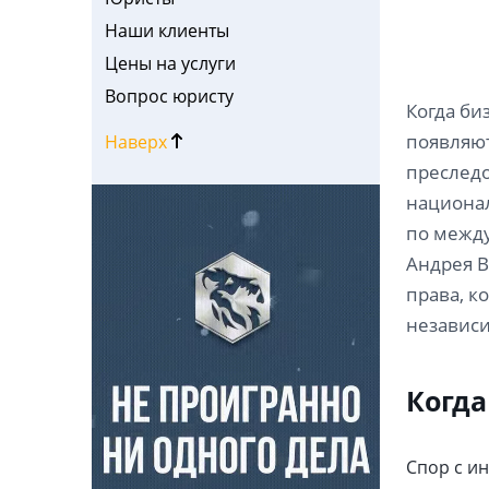
Наши клиенты
Цены на услуги
Вопрос юристу
Когда би
появляют
Наверх
преследо
национал
по между
Андрея В
права, к
независи
Когда
Спор с и