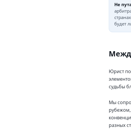
Не пута
арбитра
странах
будет 
Межд
Юрист по
элементом
судьбы б
Мы сопро
рубежом,
конвенци
разных с