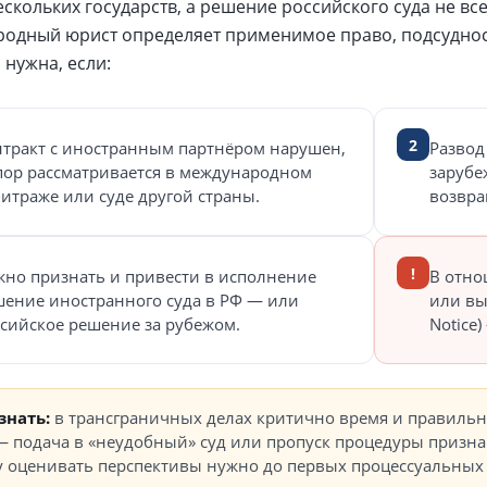
скольких государств, а решение российского суда не все
одный юрист определяет применимое право, подсудно
 нужна, если:
2
нтракт с иностранным партнёром нарушен,
Развод
пор рассматривается в международном
зарубе
итраже или суде другой страны.
возвра
!
но признать и привести в исполнение
В отно
ение иностранного суда в РФ — или
или вы
сийское решение за рубежом.
Notice
знать:
в трансграничных делах критично время и правиль
— подача в «неудобный» суд или пропуск процедуры призна
у оценивать перспективы нужно до первых процессуальных