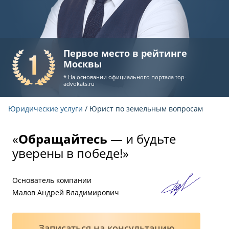
Первое место в рейтинге
Москвы
* На основании официального портала
top-
advokats.ru
Юридические услуги
/ Юрист по земельным вопросам
«
Обращайтесь
— и будьте
уверены в победе!»
Основатель компании
Малов Андрей Владимирович
Записаться на консультацию