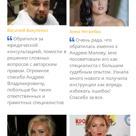
Василий Вакуленко
Анна Нетребко
Обратился за
Очень рада, что
юридической
обратилась именно к
консультацией, помогли в
Андрею Малову, мне
решении сложных
посоветовали его как
вопросов с авторским
специалиста с большим
правом. Огромное
судебным опытом. Узнала
спасибо Андрею
много нового и получила
Владимировичу,
инструкции как впредь
побольше бы таких
избежать ошибок!
ответственных и
Спасибо за все.
грамотных специалистов