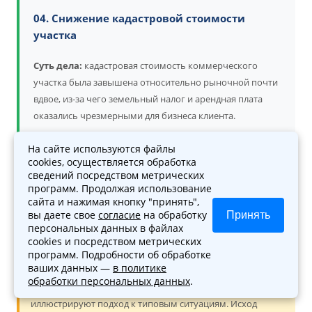
04. Снижение кадастровой стоимости
участка
Суть дела:
кадастровая стоимость коммерческого
участка была завышена относительно рыночной почти
вдвое, из-за чего земельный налог и арендная плата
оказались чрезмерными для бизнеса клиента.
Юрист организовал независимую оценку рыночной
На сайте используются файлы
cookies, осуществляется обработка
стоимости и подготовил заявление в комиссию
сведений посредством метрических
Росреестра, а после — в суд, с отчётом оценщика и
программ. Продолжая использование
обоснованием.
Результат: кадастровая стоимость
сайта и нажимая кнопку "принять",
снижена до рыночной, налоговая и арендная
вы даете свое
согласие
на обработку
Принять
персональных данных в файлах
нагрузка клиента существенно уменьшилась.
cookies и посредством метрических
программ. Подробности об обработке
ваших данных —
в политике
обработки персональных данных
.
Обратите внимание:
описанные примеры
иллюстрируют подход к типовым ситуациям. Исход