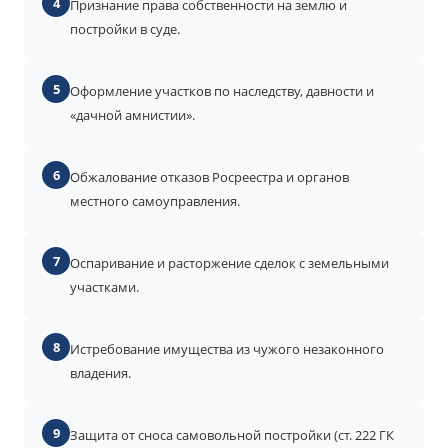
4
Признание права собственности на землю и
постройки в суде.
5
Оформление участков по наследству, давности и
«дачной амнистии».
6
Обжалование отказов Росреестра и органов
местного самоуправления.
7
Оспаривание и расторжение сделок с земельными
участками.
8
Истребование имущества из чужого незаконного
владения.
9
Защита от сноса самовольной постройки (ст. 222 ГК