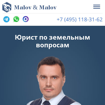
&
M
alov
M
alov
+7 (495) 118-31-62
Юрист по земельным
вопросам